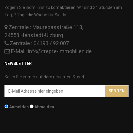
Zögern Sie nicht, uns zu kontaktieren. Wir sind 24 Stunden am
Tag, 7 Tage die Woche für Sie da.
Zentrale : Maurepasstraße 113,
24558 Henstedt-Ulzburg
Zentrale : 04193 / 92 007
E-Mail:
info@trepte-immobilien.de
NEWSLETTER
Seien Sie immer auf dem neuesten Stand
Email-
SENDEN
Addresse
Anmelden
Abmelden