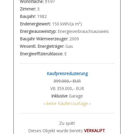
2
Wohnfläche:
91m
Zimmer:
3
Baujahr:
1982
Endenergiewert:
150 kWh/(a m²)
Energieausweistyp:
Energieverbrauchsausweis
Baujahr Wärmeerzeuger:
2009
Wesentl. Energieträger:
Gas
Energieeffizienzklasse:
E
Kaufpreisreduzierung
399.000,- EUR
VB 359.000,- EUR
Inklusive
Garage
-
keine Käufercourtage
-
Zu spät!
Dieses Objekt wurde bereits
VERKAUFT
.