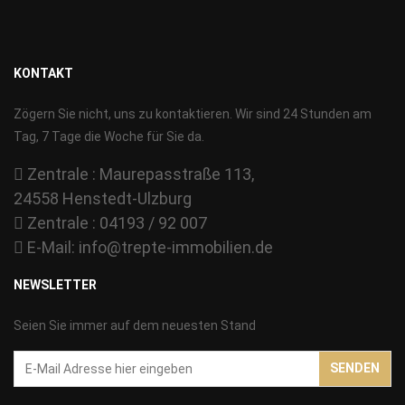
KONTAKT
Zögern Sie nicht, uns zu kontaktieren. Wir sind 24 Stunden am
Tag, 7 Tage die Woche für Sie da.
Zentrale : Maurepasstraße 113,
24558 Henstedt-Ulzburg
Zentrale : 04193 / 92 007
E-Mail:
info@trepte-immobilien.de
NEWSLETTER
Seien Sie immer auf dem neuesten Stand
Email-
SENDEN
Addresse