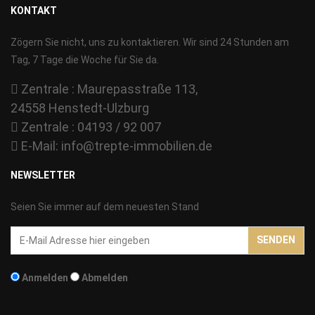
KONTAKT
Zögern Sie nicht, uns zu kontaktieren. Wir sind 24 Stunden am
Tag, 7 Tage die Woche für Sie da.
Zentrale : Maurepasstraße 113,
24558 Henstedt-Ulzburg
Zentrale : 04193 / 92 007
E-Mail:
info@trepte-immobilien.de
NEWSLETTER
Seien Sie immer auf dem neuesten Stand
Email-
SENDEN
Addresse
Anmelden
Abmelden