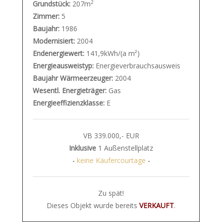
2
Grundstück:
207m
Zimmer:
5
Baujahr:
1986
Modernisiert:
2004
Endenergiewert:
141,9kWh/(a m²)
Energieausweistyp:
Energieverbrauchsausweis
Baujahr Wärmeerzeuger:
2004
Wesentl. Energieträger:
Gas
Energieeffizienzklasse:
E
VB 339.000,- EUR
Inklusive
1 Außenstellplatz
-
keine Käufercourtage
-
Zu spät!
Dieses Objekt wurde bereits
VERKAUFT
.