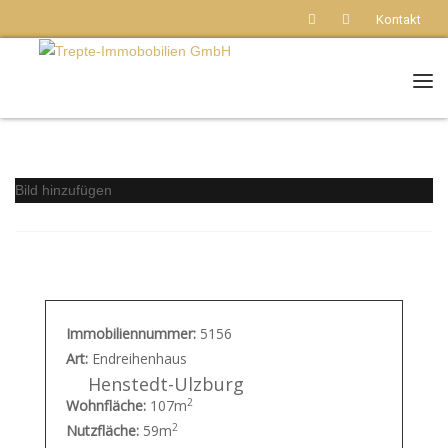
Kontakt
Nav
Bild hinzufügen
Immobiliennummer:
5156
Art:
Endreihenhaus
Henstedt-Ulzburg
2
Wohnfläche:
107m
2
Nutzfläche:
59m