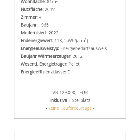
2
Wohnfläche:
81m
2
Nutzfläche:
20m
Zimmer:
4
Baujahr:
1965
Modernisiert:
2022
Endenergiewert:
118,4kWh/(a m²)
Energieausweistyp:
Energiebedarfsausweis
Baujahr Wärmeerzeuger:
2012
Wesentl. Energieträger:
Pellet
Energieeffizienzklasse:
D
VB 129.000,- EUR
Inklusive
1 Stellplatz
-
keine Käufercourtage
-