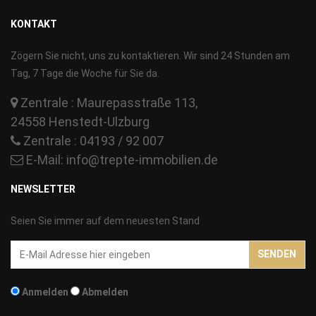
KONTAKT
Zögern Sie nicht, uns zu kontaktieren. Wir sind 24 Stunden am
Tag, 7 Tage die Woche für Sie da.
Zentrale : Maurepasstraße 113,
24558 Henstedt-Ulzburg
Zentrale : 04193 / 92 007
E-Mail:
info@trepte-immobilien.de
NEWSLETTER
Seien Sie immer auf dem neuesten Stand
Email-
SENDEN
Addresse
Anmelden
Abmelden