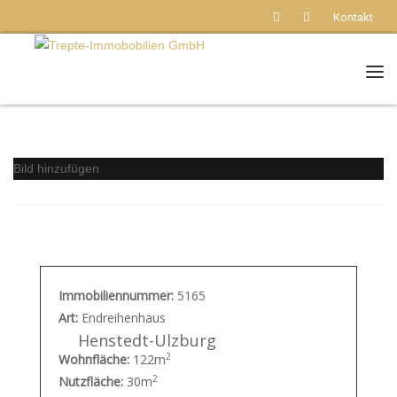
Kontakt
Nav
Bild hinzufügen
Immobiliennummer:
5165
Art:
Endreihenhaus
Henstedt-Ulzburg
2
Wohnfläche:
122m
2
Nutzfläche:
30m