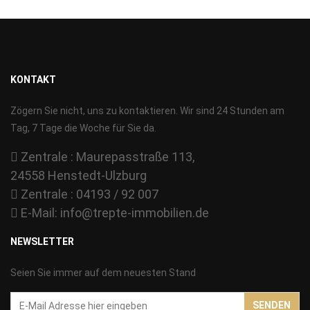
KONTAKT
Zögern Sie nicht, uns zu kontaktieren. Wir sind 24 Stunden am
Tag, 7 Tage die Woche für Sie da.
Zentrale : Maurepasstraße 113,
24558 Henstedt-Ulzburg
Zentrale : 04193 / 92 007
E-Mail:
info@trepte-immobilien.de
NEWSLETTER
Seien Sie immer auf dem neuesten Stand
Email-
SENDEN