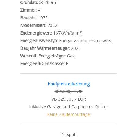
2
Grundstück:
700m
Zimmer:
4
Baujahr:
1975
Modernisiert:
2022
Endenergiewert:
167kWh/(a m²)
Energieausweistyp:
Energieverbrauchsausweis
Baujahr Wärmeerzeuger:
2022
Wesentl. Energieträger:
Gas
Energieeffizienzklasse:
F
Kaufpreisreduzierung
389.000,- EUR
VB 329.000,- EUR
Inklusive
Garage und Carport mit Rolltor
-
keine Käufercourtage
-
Zu spät!