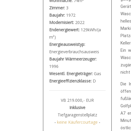
Wohnfläche:
74m
Gerät
Zimmer:
3
Wasc
Baujahr:
1972
hell
Modernisiert:
2022
Marki
Endenergiewert:
129kWh/(a
Plat
m²)
Kelle
Energieausweistyp:
Ein 
Energieverbrauchsausweis
Wasch
Baujahr Wärmeerzeuger:
zugä
1996
nicht
Wesentl. Energieträger:
Gas
Energieeffizienzklasse:
D
Die 
öffen
fußlä
VB 219.000,- EUR
Golfp
Inklusive
A7 e
Tiefgaragenstellplatz
Minut
-
keine Käufercourtage
-
östli