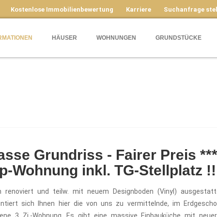
Kostenlose Immobilienbewertung
Karriere
Suchanfrage stel
RMATIONEN
HÄUSER
WOHNUNGEN
GRUNDSTÜCKE
asse Grundriss - Fairer Preis **
p-Wohnung inkl. TG-Stellplatz !!
h renoviert und teilw. mit neuem Designboden (Vinyl) ausgestatt
ntiert sich Ihnen hier die von uns zu vermittelnde, im Erdgesch
gene 3 Zi.-Wohnung. Es gibt eine massive Einbauküche mit neue