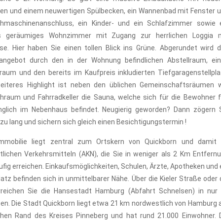
en und einem neuwertigen Spülbecken, ein Wannenbad mit Fenster 
hmaschinenanschluss, ein Kinder- und ein Schlafzimmer sowie 
es geräumiges Wohnzimmer mit Zugang zur herrlichen Loggia 
se. Hier haben Sie einen tollen Blick ins Grüne. Abgerundet wird 
zangebot durch den in der Wohnung befindlichen Abstellraum, ei
rraum und den bereits im Kaufpreis inkludierten Tiefgaragenstellpla
weiteres Highlight ist neben den üblichen Gemeinschaftsräumen 
raum und Fahrradkeller die Sauna, welche sich für die Bewohner f
nglich im Nebenhaus befindet. Neugierig geworden? Dann zögern 
 zu lang und sichern sich gleich einen Besichtigungstermin !
Immobilie liegt zentral zum Ortskern von Quickborn und damit
tlichen Verkehrsmitteln (AKN), die Sie in weniger als 2 Km Entfern
ufig erreichen. Einkaufsmöglichkeiten, Schulen, Ärzte, Apotheken und 
latz befinden sich in unmittelbarer Nähe. Über die Kieler Straße oder 
rreichen Sie die Hansestadt Hamburg (Abfahrt Schnelsen) in nur
en. Die Stadt Quickborn liegt etwa 21 km nordwestlich von Hamburg
chen Rand des Kreises Pinneberg und hat rund 21.000 Einwohner. 