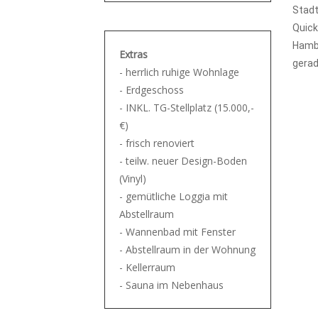
Stad
Quick
Hamb
Extras
gerad
- herrlich ruhige Wohnlage
- Erdgeschoss
- INKL. TG-Stellplatz (15.000,-
€)
- frisch renoviert
- teilw. neuer Design-Boden
(Vinyl)
- gemütliche Loggia mit
Abstellraum
- Wannenbad mit Fenster
- Abstellraum in der Wohnung
- Kellerraum
- Sauna im Nebenhaus