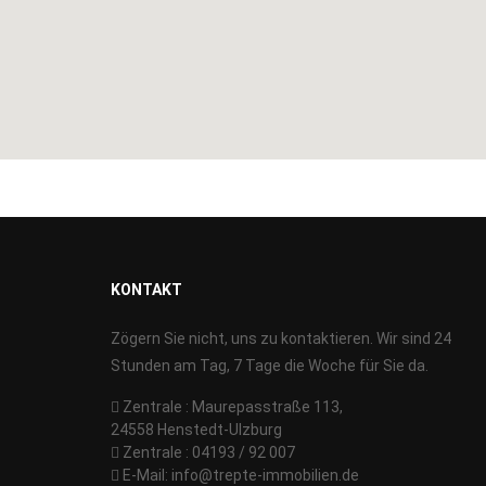
KONTAKT
Zögern Sie nicht, uns zu kontaktieren. Wir sind 24
Stunden am Tag, 7 Tage die Woche für Sie da.
Zentrale : Maurepasstraße 113,
24558 Henstedt-Ulzburg
Zentrale : 04193 / 92 007
E-Mail:
info@trepte-immobilien.de