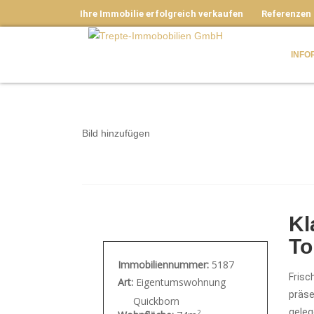
Ihre Immobilie erfolgreich verkaufen
Referenzen
INFO
Bild hinzufügen
Kl
To
Immobiliennummer:
5187
Frisc
Art:
Eigentumswohnung
präse
Quickborn
gele
2