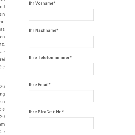
Ihr Vorname*
und
ein
mit
das
Ihr Nachname*
nen
tz.
wie
Ihre Telefonnummer*
rei
Sie
Ihre Email*
 zu
ung
ein
die
Ihre Straße + Nr.*
 20
 am
Die